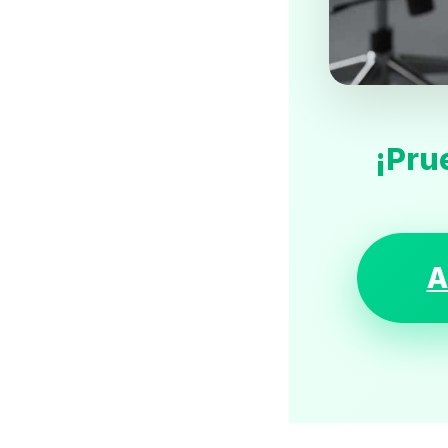
¡Pru
A