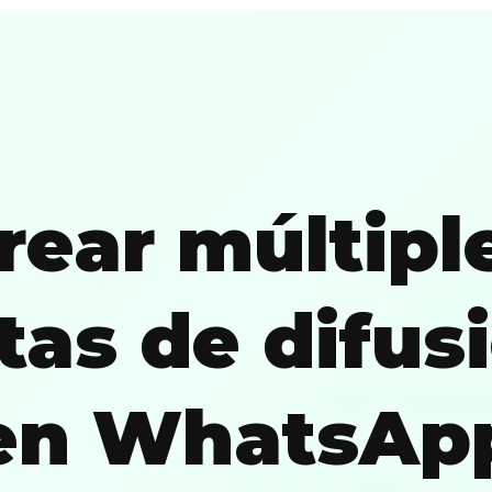
rear múltipl
stas de difus
en WhatsAp