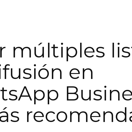
r múltiples lis
ifusión en
sApp Busine
más recomend