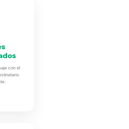
es
ados
aje con el
stinatario
te.