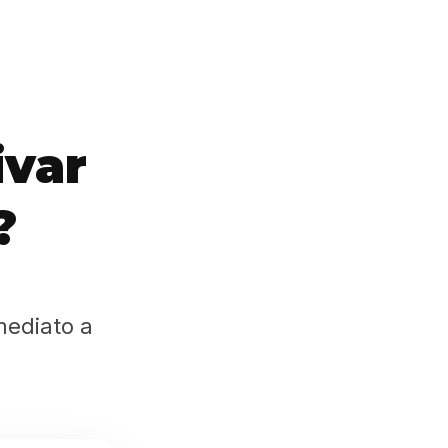
ivar
?
mediato a