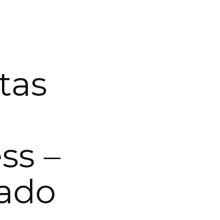
tas
ss –
ado