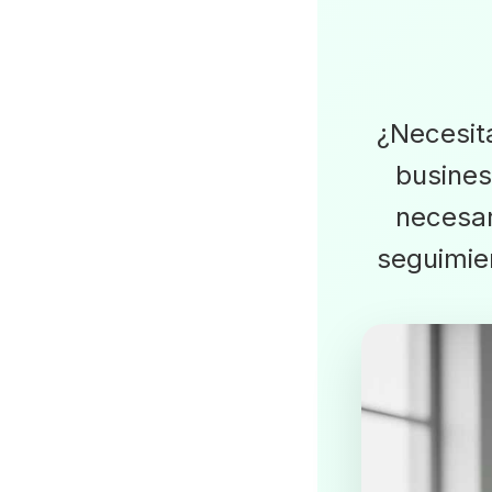
¿Necesita
busines
necesar
seguimie