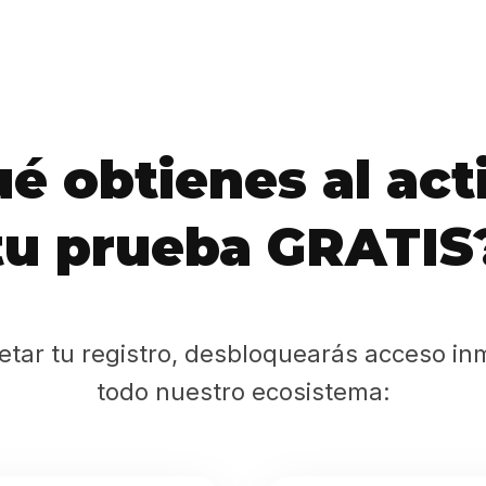
Sabritas
Casting
HolliKids
é obtienes al act
Contacto
tu prueba GRATIS
Search
etar tu registro, desbloquearás acceso in
todo nuestro ecosistema: