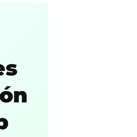
es
ión
p