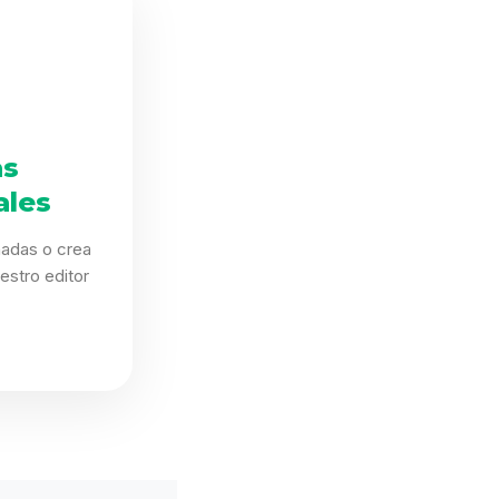
as
ales
eñadas o crea
estro editor