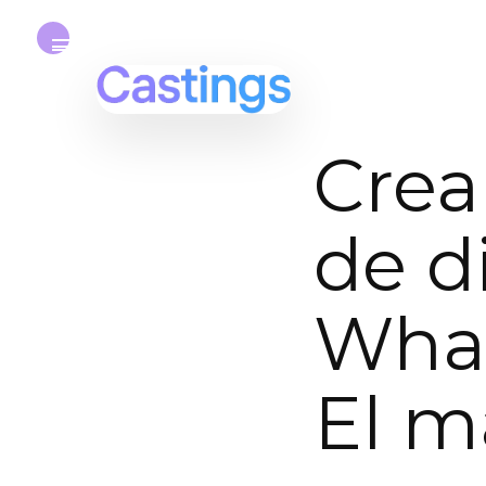
Crea
de d
What
El 