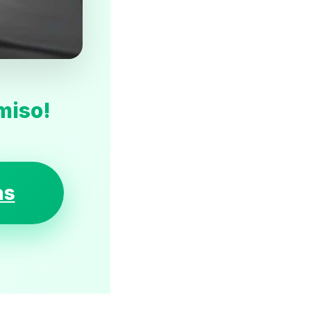
miso!
as