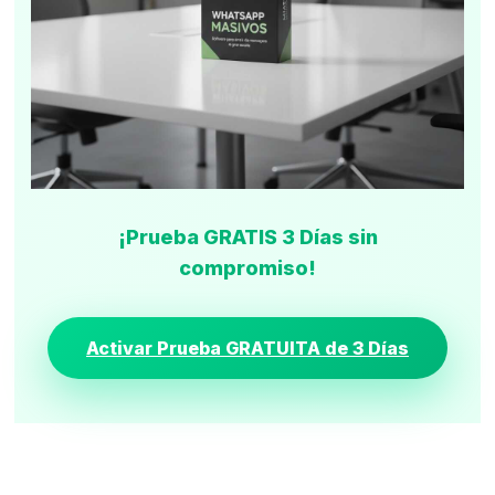
¡Prueba GRATIS 3 Días sin
compromiso!
Activar Prueba GRATUITA de 3 Días