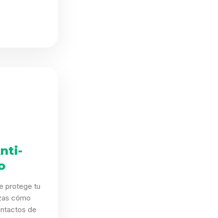
nti-
o
e protege tu
izas cómo
ontactos de