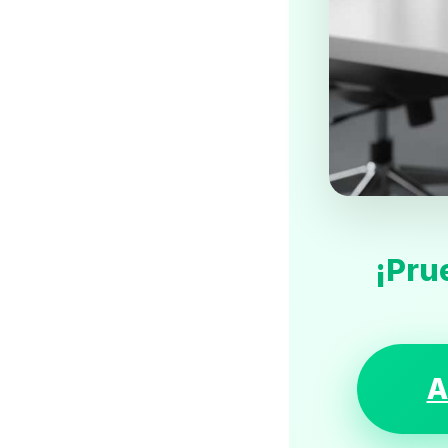
¡Pru
A