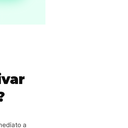
ivar
?
mediato a