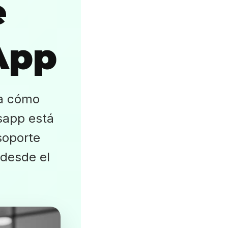
e
App
ra cómo
sapp está
soporte
 desde el