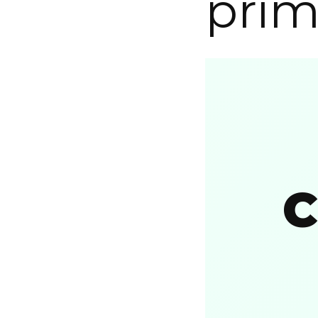
prim
C