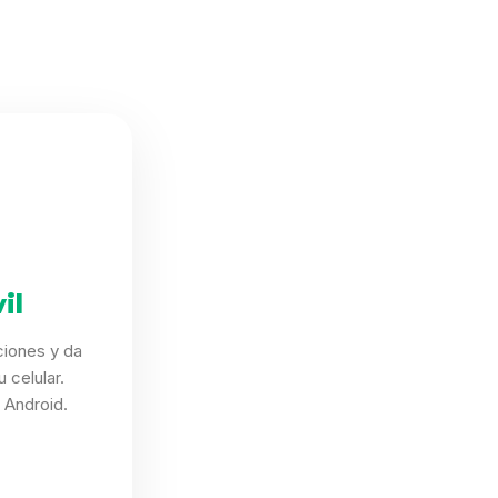
il
ciones y da
 celular.
 Android.