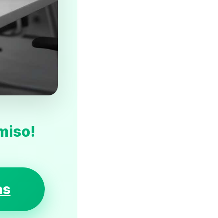
miso!
as