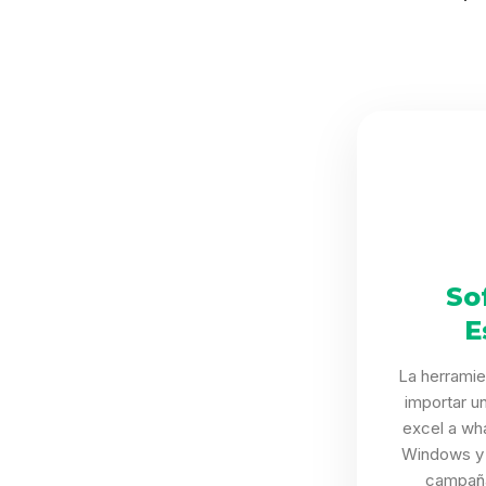
So
E
La herramie
importar u
excel a wh
Windows y 
campaña