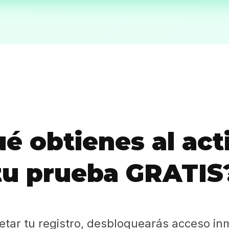
Sabritas
Casting
HolliKids
Contacto
é obtienes al act
Search
tu prueba GRATIS
etar tu registro, desbloquearás acceso in