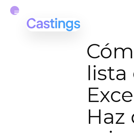
Cómo
list
Exce
Haz 