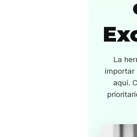
Ex
La her
importar
aquí. 
priorita