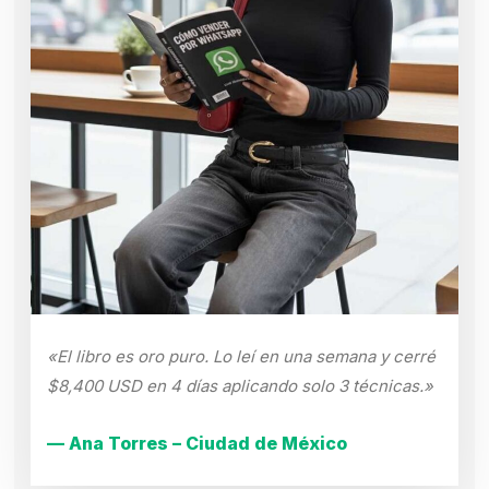
«El libro es oro puro. Lo leí en una semana y cerré
$8,400 USD en 4 días aplicando solo 3 técnicas.»
— Ana Torres – Ciudad de México