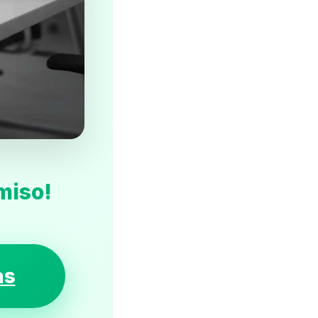
miso!
as