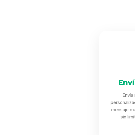
Env
Envía
personaliza
mensaje ma
sin lím