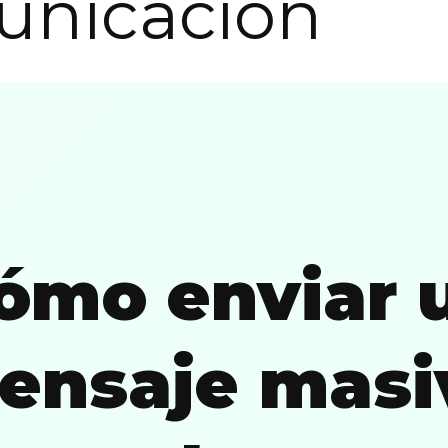
unicación
ómo enviar 
ensaje masi