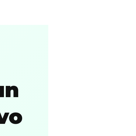
un
vo