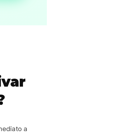
ivar
?
mediato a