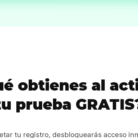
Sabritas
Casting
HolliKids
Contacto
é obtienes al act
Search
tu prueba GRATIS
etar tu registro, desbloquearás acceso in