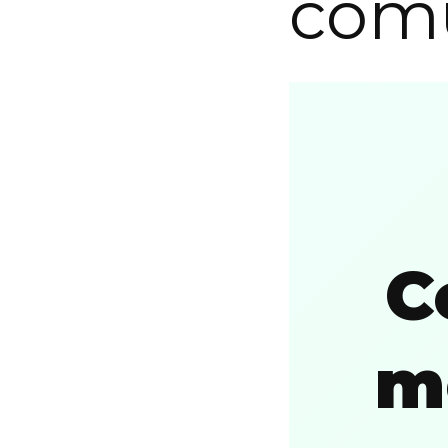
com
C
m