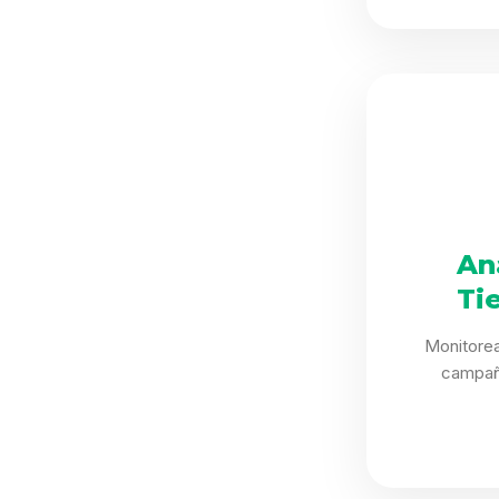
An
Ti
Monitorea
campañ