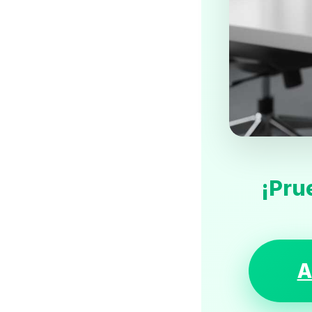
¡Pru
A