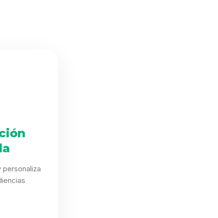
ción
da
 personaliza
iencias
.