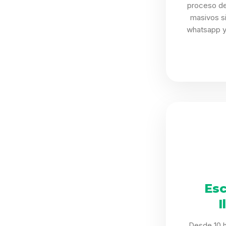
proceso de
masivos si
whatsapp y 
Esc
I
Desde 10 h