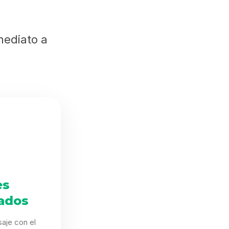
mediato a
es
ados
aje con el