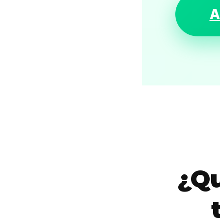
A
¿Qu