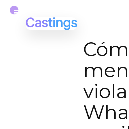
Cómo
mens
viola
What