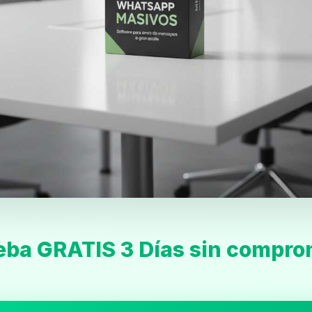
Inicio
Casting
Bershka
Casting
eba GRATIS 3 Días sin compro
SHEIN
Casting