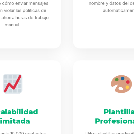
 cómo enviar mensajes
nombre y datos del de
n violar las políticas de
automáticamen
ahorra horas de trabajo
manual.
alabilidad
Plantill
limitada
Profesion
asta 10,000 contactos,
Utiliza plantillas predis