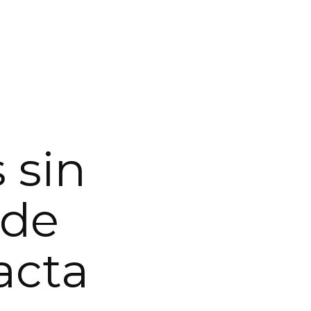
 sin
 de
acta