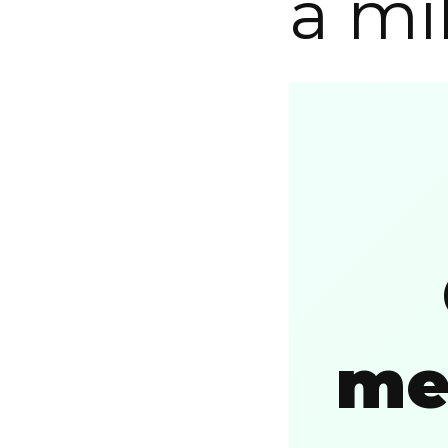
a mi
me