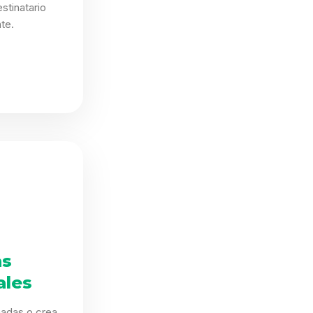
stinatario
te.
as
ales
eñadas o crea