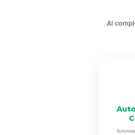
Al compl
Auto
C
Automat