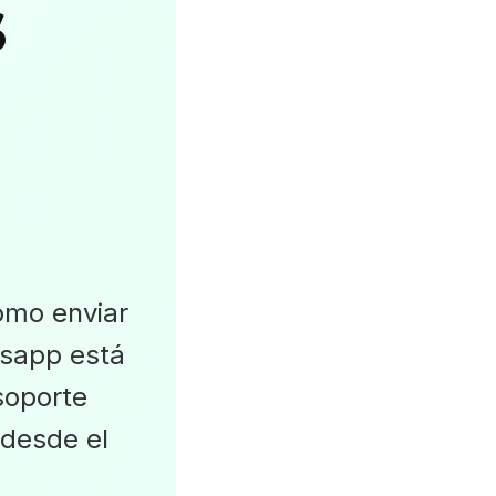
s
ómo enviar
tsapp está
soporte
 desde el