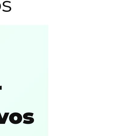
os
r
vos