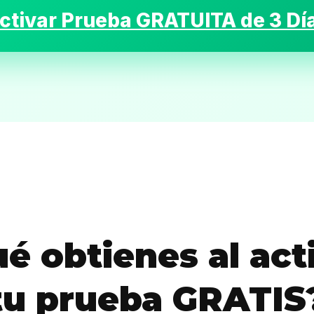
ctivar Prueba GRATUITA de 3 Dí
Sabritas
Casting
HolliKids
Contacto
Search
é obtienes al act
tu prueba GRATIS