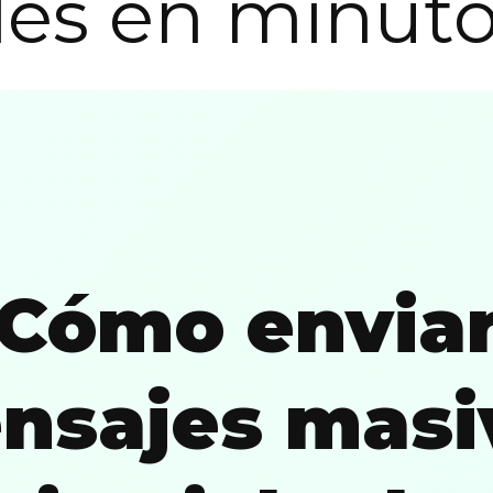
les en minut
Cómo envia
nsajes masi