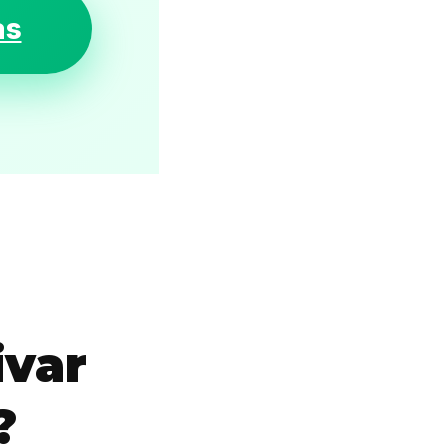
as
ivar
?