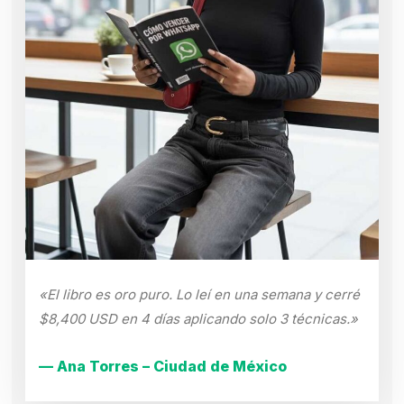
«El libro es oro puro. Lo leí en una semana y cerré
$8,400 USD en 4 días aplicando solo 3 técnicas.»
— Ana Torres – Ciudad de México