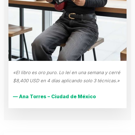
«El libro es oro puro. Lo leí en una semana y cerré
$8,400 USD en 4 días aplicando solo 3 técnicas.»
— Ana Torres – Ciudad de México