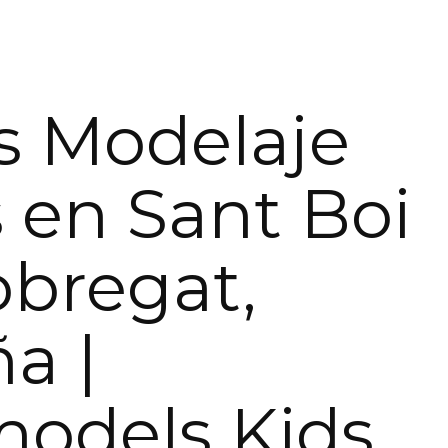
s Modelaje
 en Sant Boi
obregat,
a |
models Kids