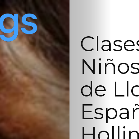
Clase
Niños
de Ll
Españ
Holli