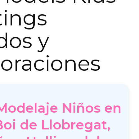
tings
dos y
oraciones
Modelaje Niños en
Boi de Llobregat,