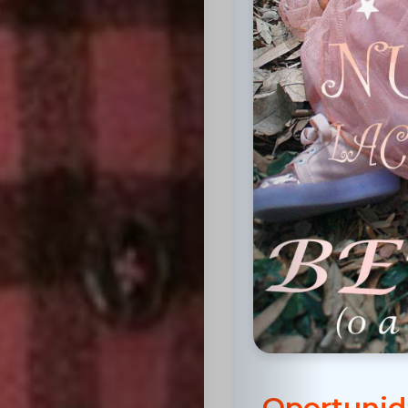
Inicio
Casting
Bershka
Casting
SHEIN
Casting
Oportunid