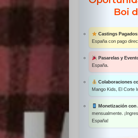
Sabritas
Boi 
Casting
Castings Pagados
HolliKids
España con pago direct
Contacto
Pasarelas y Event
España.
Colaboraciones c
Search
Mango Kids, El Corte I
Monetización con
mensualmente. ¡Ingreso
España!