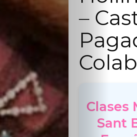
– Cas
Paga
Colab
Clases 
Sant 