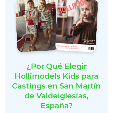
¿Por Qué Elegir
Hollimodels Kids para
Castings en San Martín
de Valdeiglesias,
España?