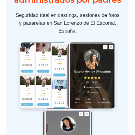
Seguridad total en castings, sesiones de fotos
y pasarelas en San Lorenzo de El Escorial,
España.