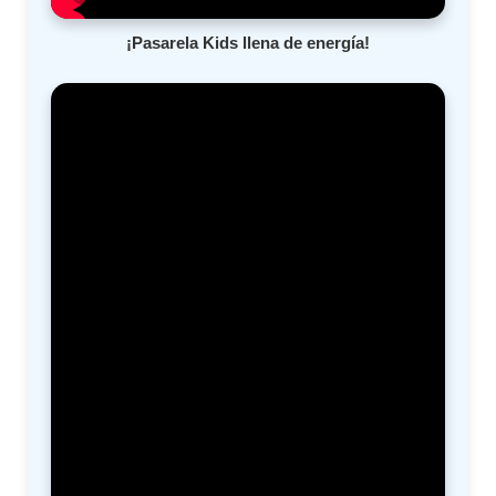
¡Pasarela Kids llena de energía!