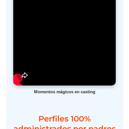
Momentos mágicos en casting
Perfiles 100%
administrados por padres