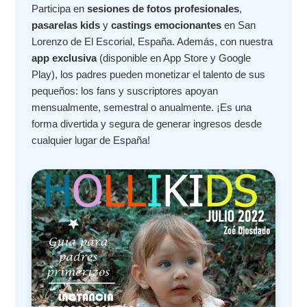
Participa en
sesiones de fotos profesionales
,
pasarelas kids
y
castings emocionantes
en San
Lorenzo de El Escorial, España. Además, con nuestra
app exclusiva
(disponible en App Store y Google
Play), los padres pueden monetizar el talento de sus
pequeños: los fans y suscriptores apoyan
mensualmente, semestral o anualmente. ¡Es una
forma divertida y segura de generar ingresos desde
cualquier lugar de España!