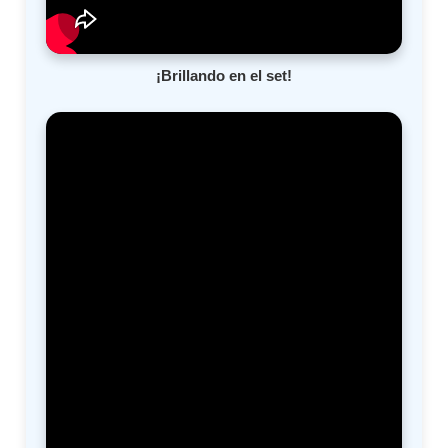
¡Brillando en el set!