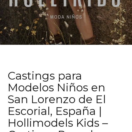
Castings para
Modelos Niños en
San Lorenzo de El
Escorial, España |
Hollimodels Kids –