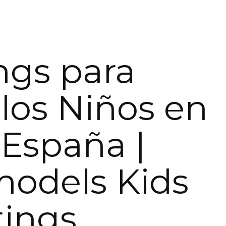
ngs para
os Niños en
 España |
models Kids
tings