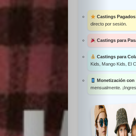
Sabritas
Castings Pagados
Casting
directo por sesión.
HolliKids
Castings para Pas
Contacto
Castings para Col
Kids, Mango Kids, El C
Monetización con 
Search
mensualmente. ¡Ingres