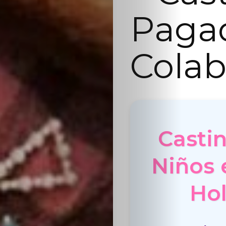
Paga
Colab
Casti
Niños 
Hol