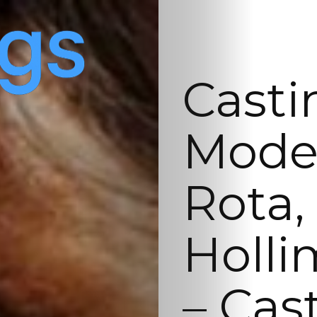
Casti
Model
Rota,
Holli
– Cas