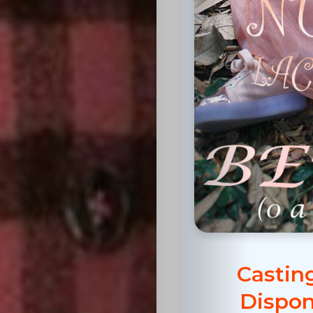
Inicio
Casting
Bershka
Casting
SHEIN
Castin
Casting
Dispon