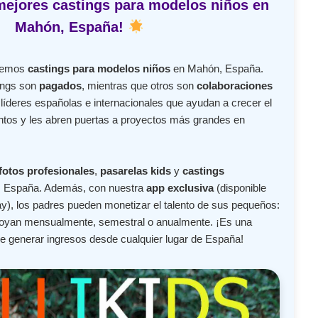
mejores castings para modelos niños en
Mahón, España!
ecemos
castings para modelos niños
en Mahón, España.
ings son
pagados
, mientras que otros son
colaboraciones
íderes españolas e internacionales que ayudan a crecer el
lentos y les abren puertas a proyectos más grandes en
fotos profesionales
,
pasarelas kids
y
castings
 España. Además, con nuestra
app exclusiva
(disponible
y), los padres pueden monetizar el talento de sus pequeños:
apoyan mensualmente, semestral o anualmente. ¡Es una
de generar ingresos desde cualquier lugar de España!