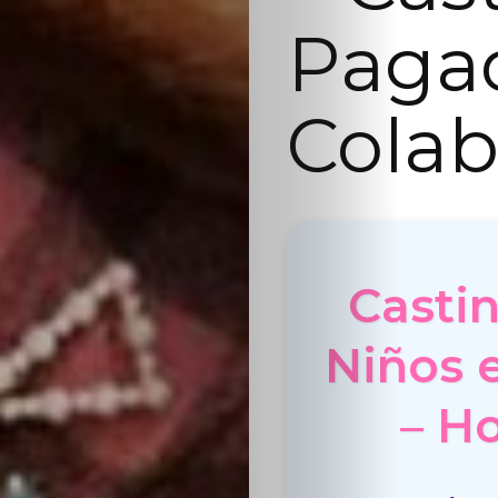
Paga
Colab
Casti
Niños 
– H