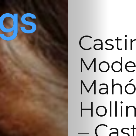
Casti
Model
Mahón
Holli
– Cas