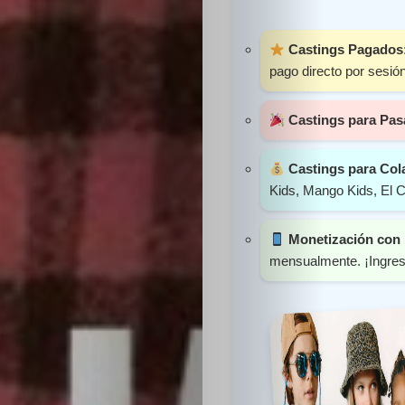
Sabritas
Castings Pagados
Casting
pago directo por sesión
HolliKids
Castings para Pas
Contacto
Castings para Col
Kids, Mango Kids, El C
Monetización con 
Search
mensualmente. ¡Ingres