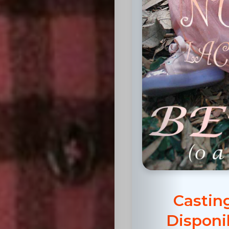
Inicio
Casting
Bershka
Casting
SHEIN
Castin
Casting
Disponi