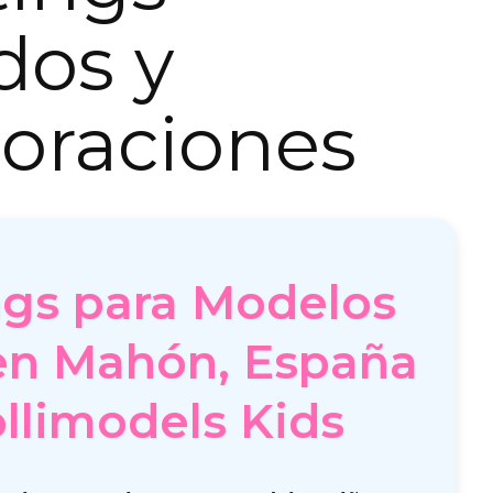
dos y
oraciones
ngs para Modelos
en Mahón, España
ollimodels Kids