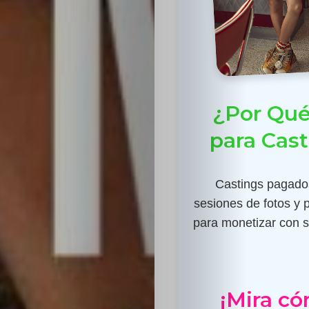
¿Por Qué
para Cas
Castings pagados
sesiones de fotos y 
para monetizar con su
¡Mira có