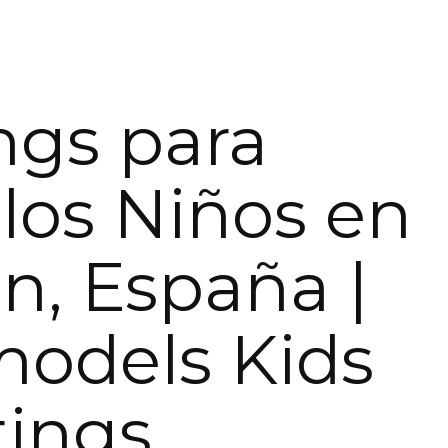
ngs para
os Niños en
, España |
models Kids
tings