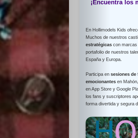
¡Encuentra los 
En Hollimodels Kids ofr
Muchos de nuestros cast
estratégicas
con marcas l
portafolio de nuestros ta
España y Europa.
Participa en
sesiones de 
emocionantes
en Mahón,
en App Store y Google Pla
los fans y suscriptores 
forma divertida y segura 