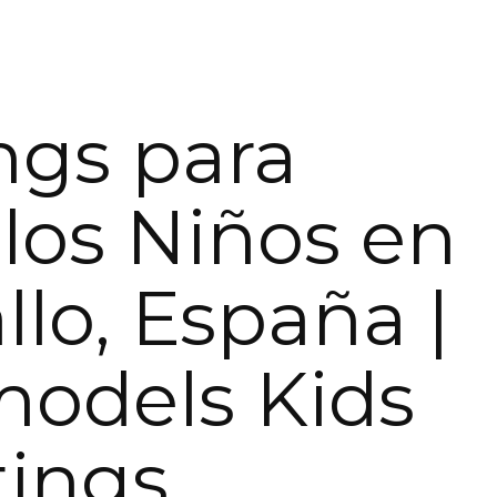
ngs para
os Niños en
llo, España |
models Kids
tings