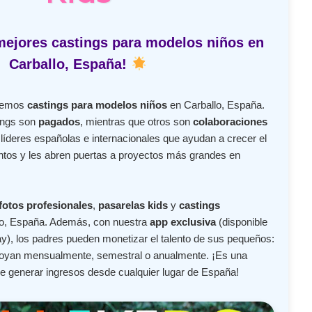
mejores castings para modelos niños en
Carballo, España!
ecemos
castings para modelos niños
en Carballo, España.
ings son
pagados
, mientras que otros son
colaboraciones
íderes españolas e internacionales que ayudan a crecer el
lentos y les abren puertas a proyectos más grandes en
fotos profesionales
,
pasarelas kids
y
castings
o, España. Además, con nuestra
app exclusiva
(disponible
y), los padres pueden monetizar el talento de sus pequeños:
apoyan mensualmente, semestral o anualmente. ¡Es una
de generar ingresos desde cualquier lugar de España!