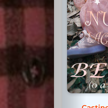
Inicio
Casting
Bershka
Casting
SHEIN
Casting
Castin