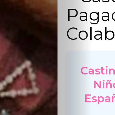
Paga
Colab
Casti
Niñ
Españ