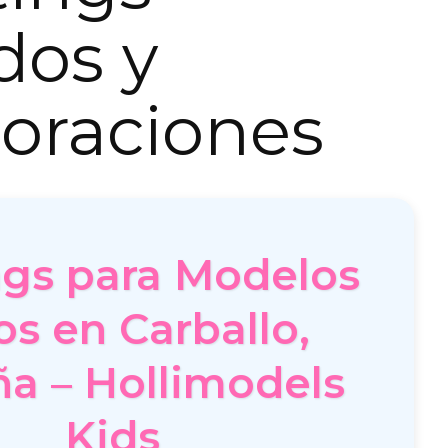
dos y
oraciones
ngs para Modelos
os en Carballo,
a – Hollimodels
Kids