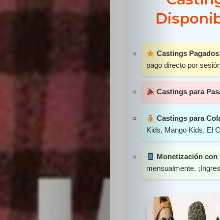
Sabritas
Disponib
Casting
Castings Pagados
HolliKids
pago directo por sesión
Contacto
Castings para Pas
Castings para Col
Kids, Mango Kids, El C
Search
Monetización con 
mensualmente. ¡Ingreso