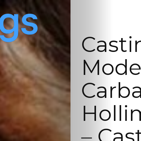
Casti
Model
Carba
Holli
– Cas