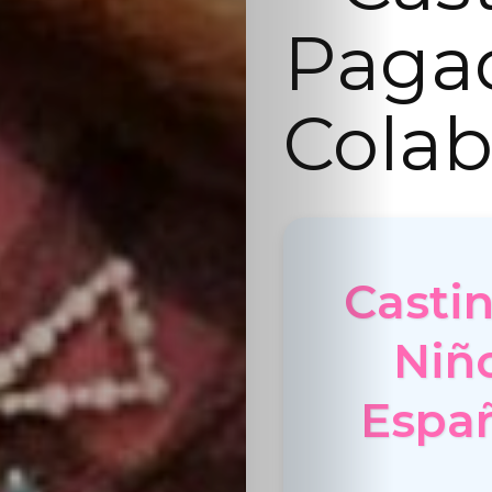
Paga
Colab
Casti
Niñ
Españ