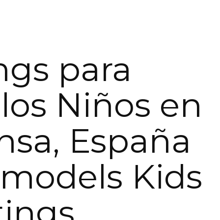
ngs para
os Niños en
nsa, España
limodels Kids
tings