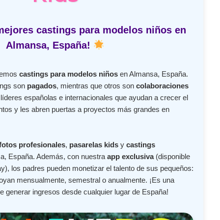
mejores castings para modelos niños en
Almansa, España!
ecemos
castings para modelos niños
en Almansa, España.
ings son
pagados
, mientras que otros son
colaboraciones
íderes españolas e internacionales que ayudan a crecer el
lentos y les abren puertas a proyectos más grandes en
fotos profesionales
,
pasarelas kids
y
castings
a, España. Además, con nuestra
app exclusiva
(disponible
y), los padres pueden monetizar el talento de sus pequeños:
apoyan mensualmente, semestral o anualmente. ¡Es una
de generar ingresos desde cualquier lugar de España!