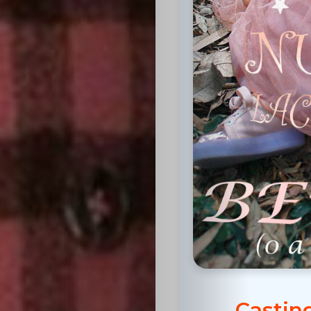
Inicio
Casting
Bershka
Casting
SHEIN
Casting
Castin