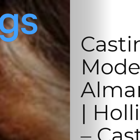
Casti
Model
Alma
| Hol
– Cas