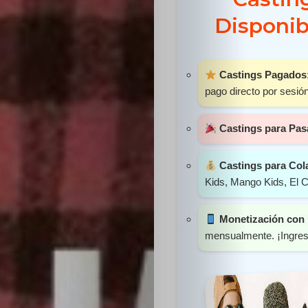
Sabritas
Disponib
Casting
Castings Pagados
HolliKids
pago directo por sesión
Contacto
Castings para Pas
Castings para Col
Kids, Mango Kids, El C
Search
Monetización con 
mensualmente. ¡Ingres