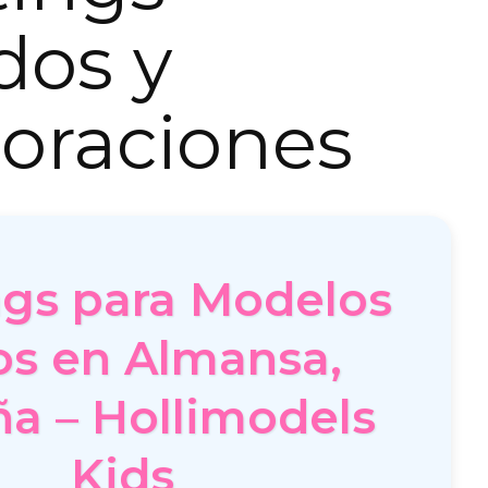
dos y
oraciones
ngs para Modelos
os en Almansa,
a – Hollimodels
Kids