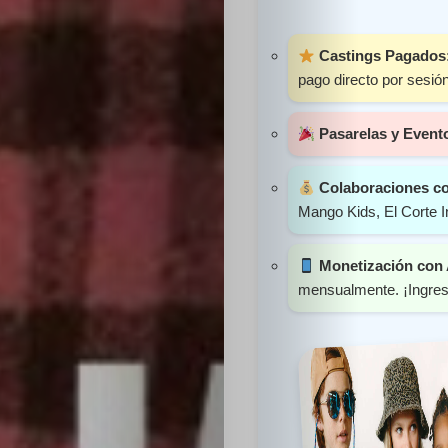
Sabritas
Castings Pagados
Casting
pago directo por sesión
HolliKids
Pasarelas y Event
Contacto
Colaboraciones c
Mango Kids, El Corte I
Monetización con
Search
mensualmente. ¡Ingres