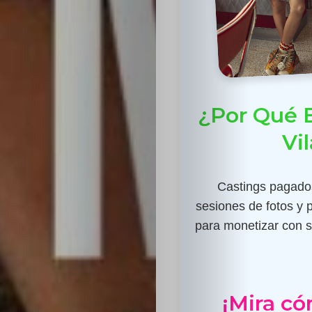
¿Por Qué E
Vi
Castings pagados
sesiones de fotos y 
para monetizar con su
¡Mira có