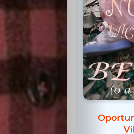
Inicio
Casting
Bershka
Casting
SHEIN
Oportun
Casting
Vi