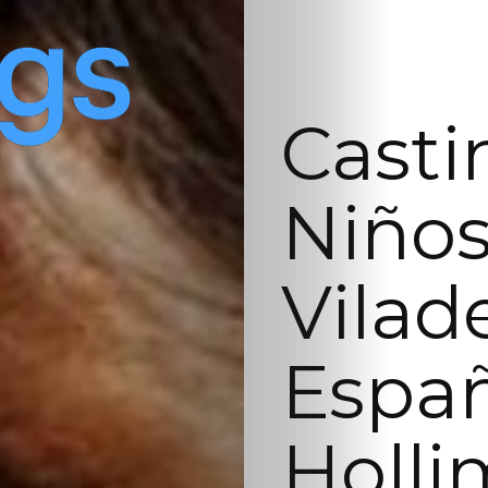
Casti
Niños
Vilad
Españ
Holli