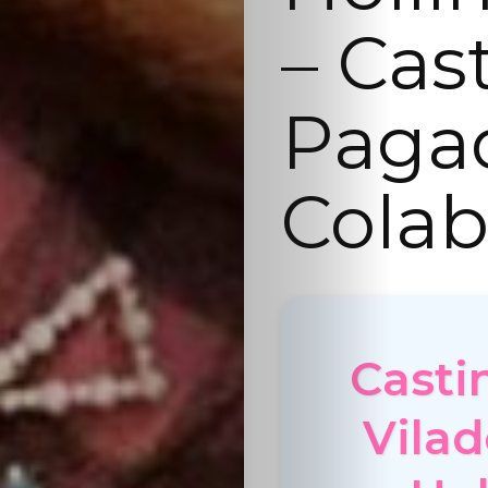
– Cas
Paga
Colab
Casti
Vilad