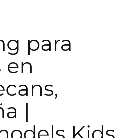
ng para
 en
ecans,
a |
models Kids