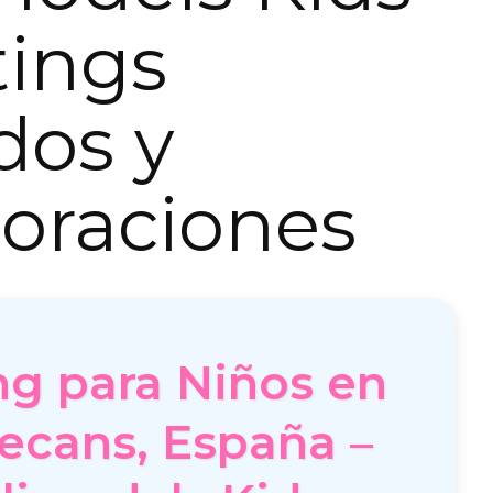
tings
dos y
oraciones
ng para Niños en
ecans, España –