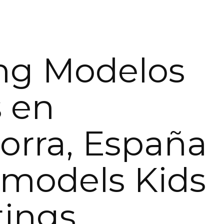
ng Modelos
 en
orra, España
limodels Kids
tings