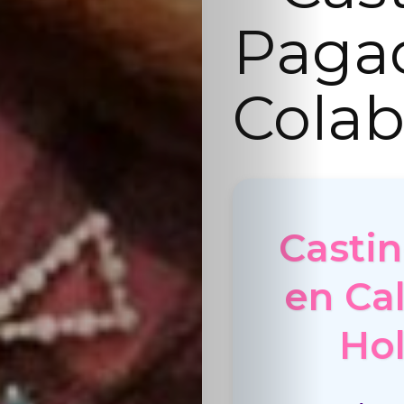
Paga
Colab
Casti
en Ca
Hol