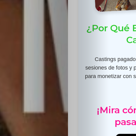
¿Por Qué E
Ca
Castings pagados
sesiones de fotos y 
para monetizar con su
¡Mira có
pasa