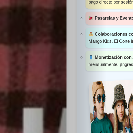
pago directo por sesión
Sabritas
Pasarelas y Event
Casting
Colaboraciones c
HolliKids
Mango Kids, El Corte I
Contacto
Monetización con
mensualmente. ¡Ingres
Search