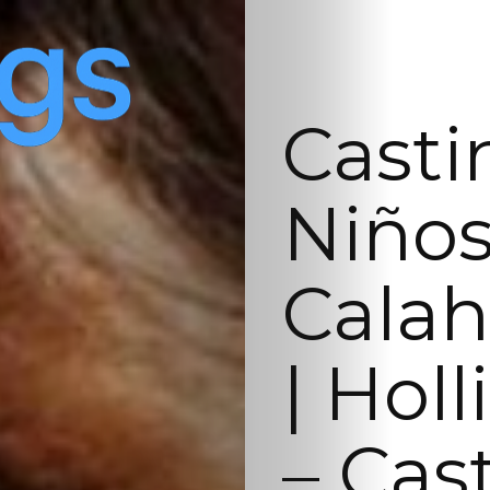
Casti
Niños
Calah
| Hol
– Cas