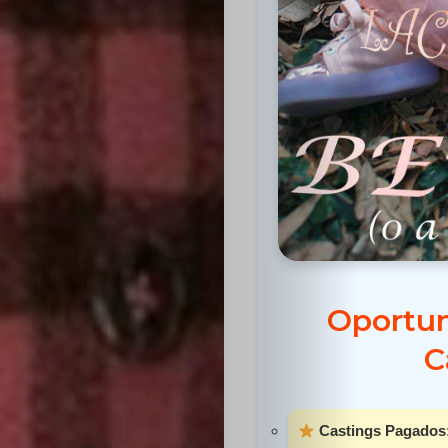
Inicio
Casting
Bershka
Oportun
Casting
C
SHEIN
Casting
Castings Pagados