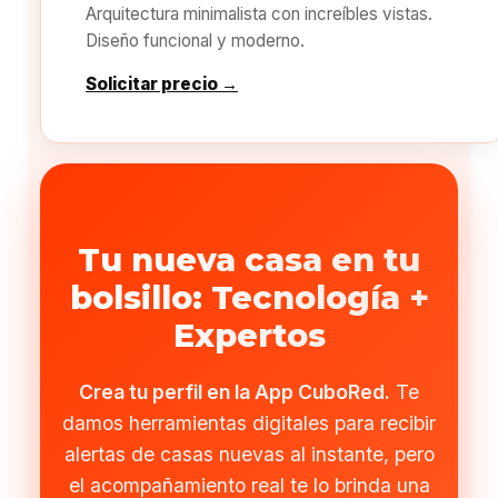
Arquitectura minimalista con increíbles vistas.
Diseño funcional y moderno.
Solicitar precio →
Tu nueva casa en tu
bolsillo: Tecnología +
Expertos
Crea tu perfil en la App CuboRed.
Te
damos herramientas digitales para recibir
alertas de casas nuevas al instante, pero
el acompañamiento real te lo brinda una