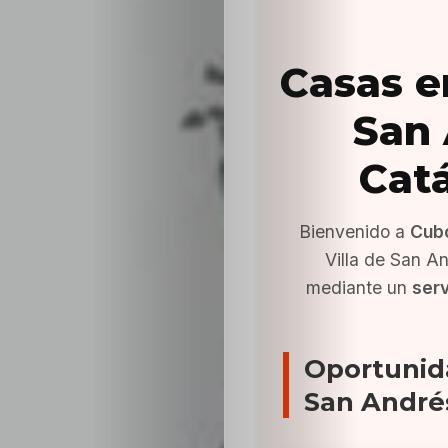
Casas e
San 
Cat
Bienvenido a
Cub
Villa de San A
mediante un
serv
Oportunid
San André