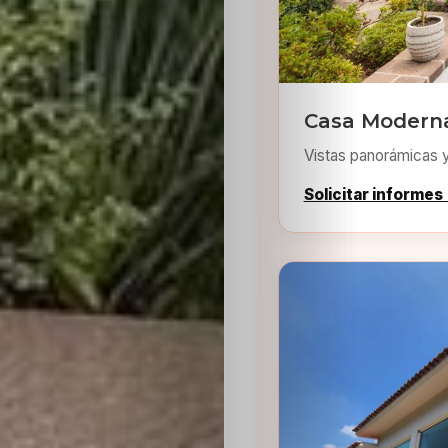
Casa Moderna
Vistas panorámicas 
Inicio
Solicitar informes
Casting
Bershka
Casting
SHEIN
Casting