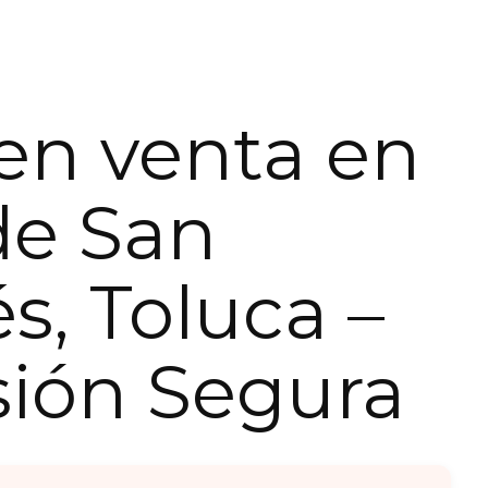
en venta en
 de San
s, Toluca –
sión Segura