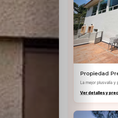
Sabritas
Casting
HolliKids
Contacto
Search
Propiedad Pr
La mejor plusvalía y 
Ver detalles y pre