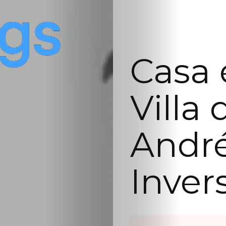
Casa 
Villa
André
Inver