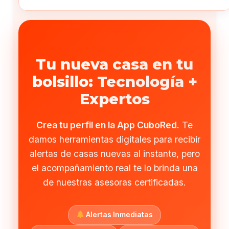
Tu nueva casa en tu
bolsillo: Tecnología +
Expertos
Crea tu perfil en la App CuboRed.
Te
damos herramientas digitales para recibir
alertas de casas nuevas al instante, pero
el acompañamiento real te lo brinda una
de nuestras asesoras certificadas.
Alertas Inmediatas