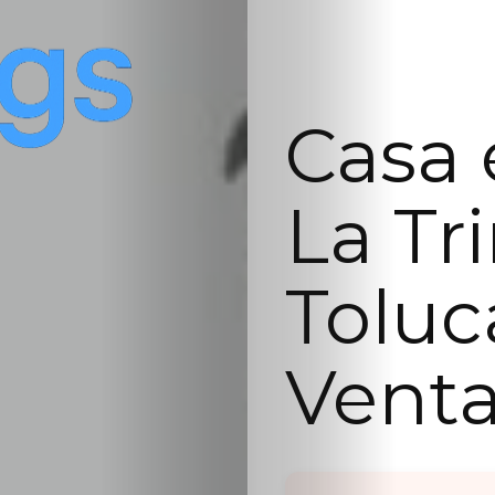
Casa 
La Tr
Toluc
Vent