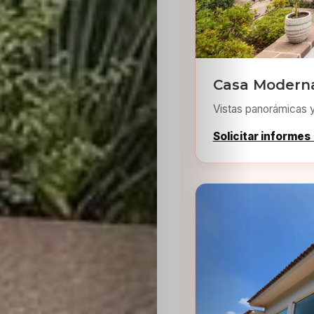
Casa Moderna
Vistas panorámicas 
Inicio
Solicitar informes
Casting
Bershka
Casting
SHEIN
Casting