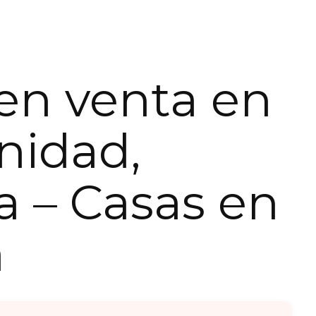
en venta en
inidad,
a – Casas en
a