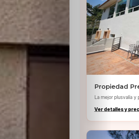
Sabritas
Casting
HolliKids
Contacto
Search
Propiedad Pr
La mejor plusvalía y 
Ver detalles y pre