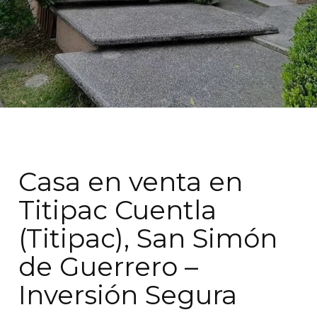
Casa en venta en
Titipac Cuentla
(Titipac), San Simón
de Guerrero –
Inversión Segura