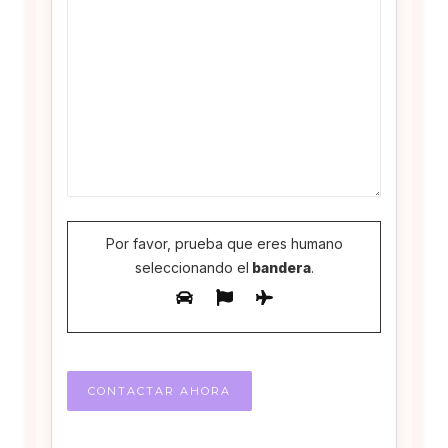
Por favor, prueba que eres humano
seleccionando el
bandera
.