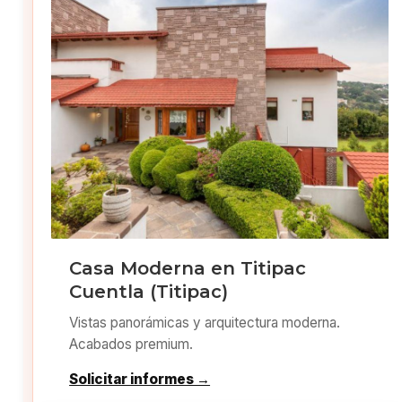
Casa Moderna en Titipac
Cuentla (Titipac)
Vistas panorámicas y arquitectura moderna.
Acabados premium.
Solicitar informes →