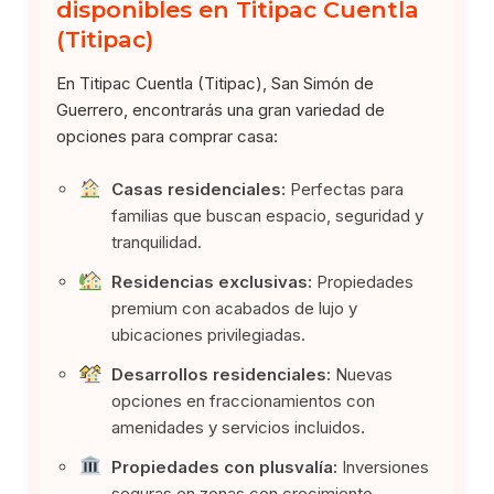
disponibles en Titipac Cuentla
(Titipac)
En Titipac Cuentla (Titipac), San Simón de
Guerrero, encontrarás una gran variedad de
opciones para comprar casa:
Casas residenciales:
Perfectas para
familias que buscan espacio, seguridad y
tranquilidad.
Residencias exclusivas:
Propiedades
premium con acabados de lujo y
ubicaciones privilegiadas.
Desarrollos residenciales:
Nuevas
opciones en fraccionamientos con
amenidades y servicios incluidos.
Propiedades con plusvalía:
Inversiones
seguras en zonas con crecimiento