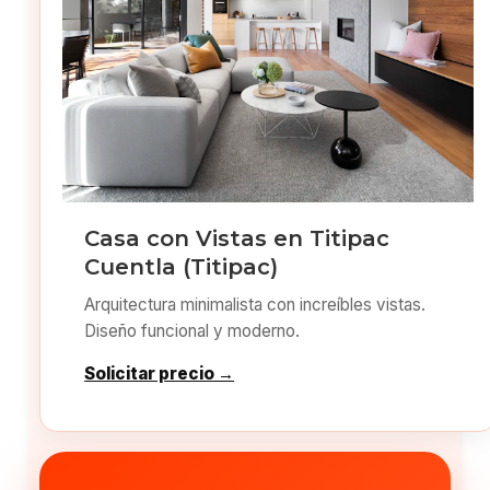
Casa con Vistas en Titipac
Cuentla (Titipac)
Arquitectura minimalista con increíbles vistas.
Diseño funcional y moderno.
Solicitar precio →