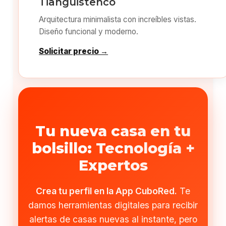
Tianguistenco
Arquitectura minimalista con increíbles vistas.
Diseño funcional y moderno.
Solicitar precio →
Tu nueva casa en tu
bolsillo: Tecnología +
Expertos
Crea tu perfil en la App CuboRed.
Te
damos herramientas digitales para recibir
alertas de casas nuevas al instante, pero