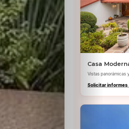
Inicio
Casting
Casa Moderna
Vistas panorámicas 
Bershka
Solicitar informes
Casting
SHEIN
Casting