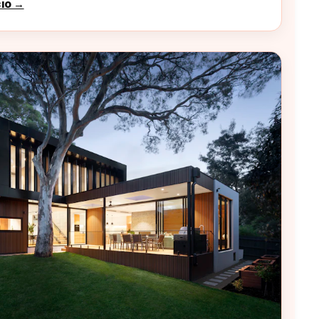
cio →