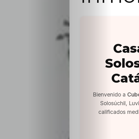
Cas
Solos
Cat
Bienvenido a
Cub
Solosúchil, Lu
calificados med