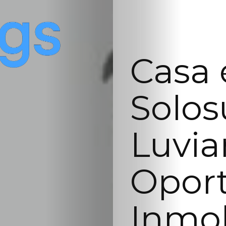
Casa 
Solos
Luvia
Opor
Inmob