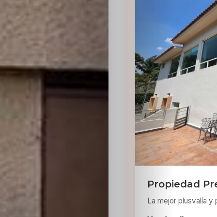
Sabritas
Casting
HolliKids
Contacto
Search
Propiedad Pr
La mejor plusvalía y 