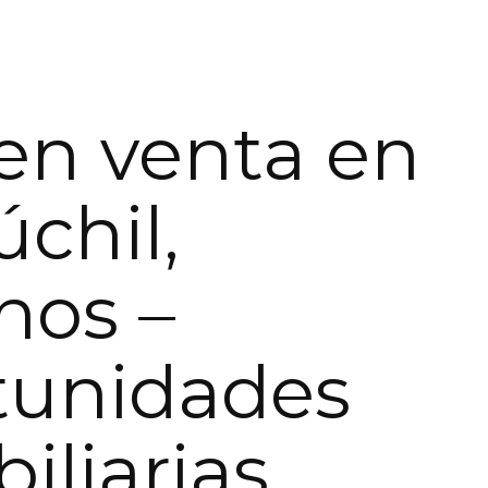
en venta en
úchil,
nos –
tunidades
iliarias