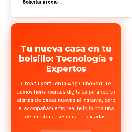
Solicitar precio →
Tu nueva casa en tu
bolsillo: Tecnología +
Expertos
Crea tu perfil en la App CuboRed.
Te
damos herramientas digitales para recibir
alertas de casas nuevas al instante, pero
el acompañamiento real te lo brinda una
de nuestras asesoras certificadas.