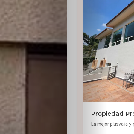
Sabritas
Casting
HolliKids
Contacto
Search
Propiedad Pr
La mejor plusvalía y 