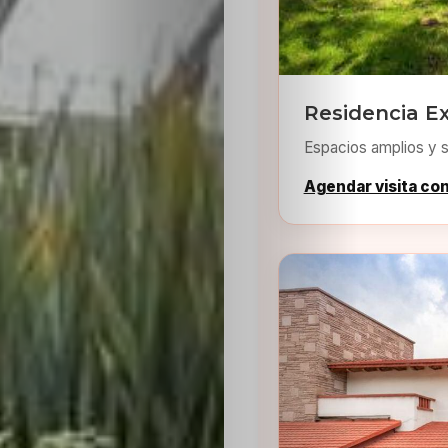
Residencia E
Espacios amplios y s
Agendar visita co