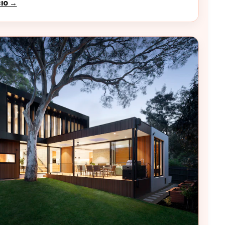
cio →