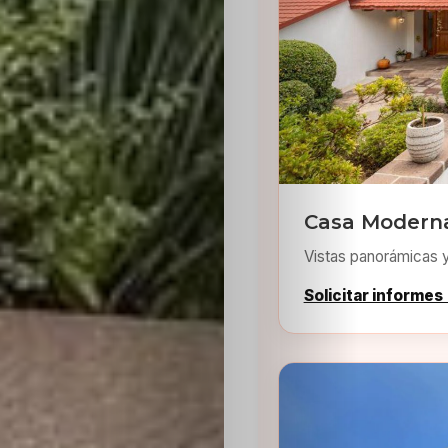
Inicio
Casting
Casa Modern
Vistas panorámicas 
Bershka
Solicitar informes
Casting
SHEIN
Casting