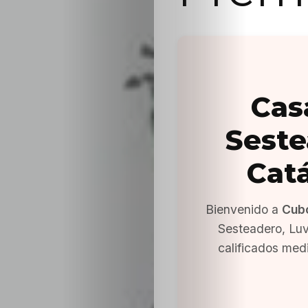
Cas
Seste
Cat
Bienvenido a
Cub
Sesteadero, Lu
calificados med