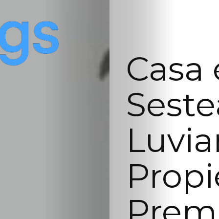
Casa 
Seste
Luvia
Prop
Prem