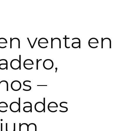
en venta en
adero,
nos –
iedades
ium