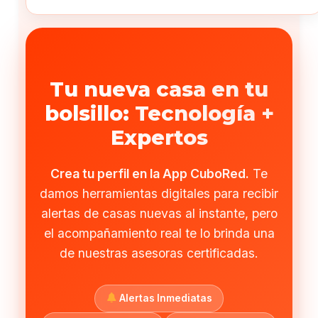
Tu nueva casa en tu
bolsillo: Tecnología +
Expertos
Crea tu perfil en la App CuboRed.
Te
damos herramientas digitales para recibir
alertas de casas nuevas al instante, pero
el acompañamiento real te lo brinda una
de nuestras asesoras certificadas.
Alertas Inmediatas