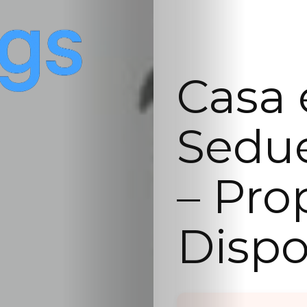
Casa 
Sedue
– Pro
Dispo