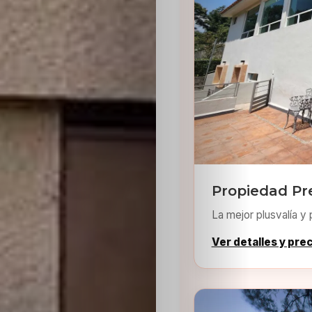
Sabritas
Casting
HolliKids
Contacto
Propiedad P
Search
La mejor plusvalía y 
Ver detalles y pre