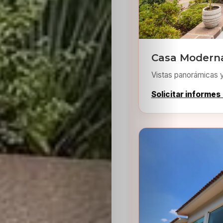
Casa Modern
Vistas panorámicas 
Inicio
Solicitar informes
Casting
Bershka
Casting
SHEIN
Casting