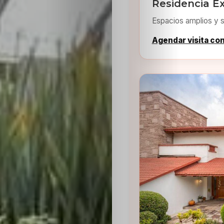
Residencia E
Espacios amplios y s
Agendar visita co