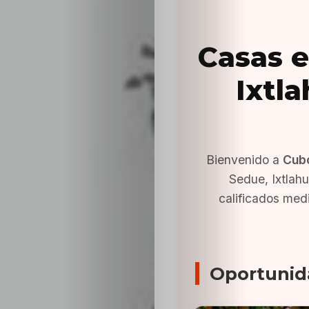
Casas e
Ixtl
Bienvenido a
Cub
Sedue, Ixtlah
calificados med
Oportunid