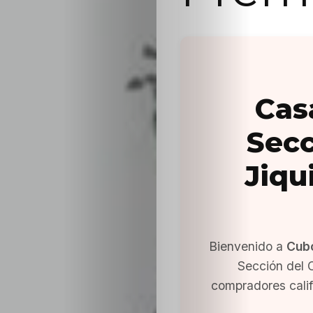
Cas
Secc
Jiqu
Bienvenido a
Cub
Sección del C
compradores cali