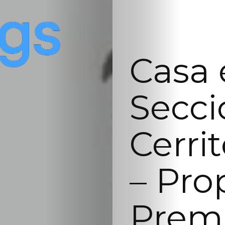
Casa 
Secci
Cerrit
– Pro
Prem