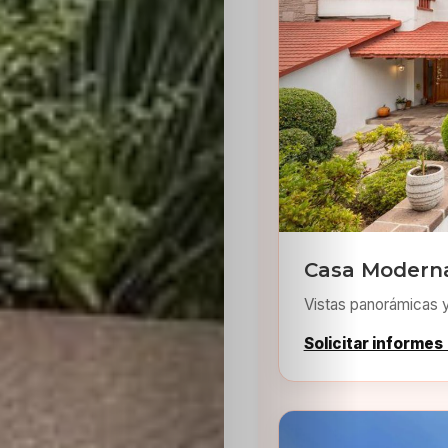
Inicio
Casting
Bershka
Casa Moderna
Vistas panorámicas 
Casting
Solicitar informes
SHEIN
Casting