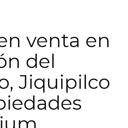
en venta en
ón del
o, Jiquipilco
piedades
ium