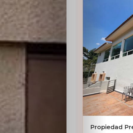
Sabritas
Casting
HolliKids
Contacto
Search
Propiedad Pr