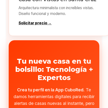
Arquitectura minimalista con increíbles vistas.
Diseño funcional y moderno.
Solicitar precio →
Tu nueva casa en tu
bolsillo: Tecnología +
Expertos
Crea tu perfil en la App CuboRed.
Te
damos herramientas digitales para recibir
alertas de casas nuevas al instante, pero