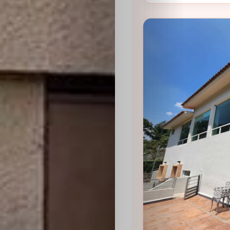
Sabritas
Casting
HolliKids
Contacto
Search