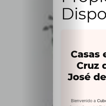
Dispo
Casas 
Cruz 
José de
Bienvenido a
Cub