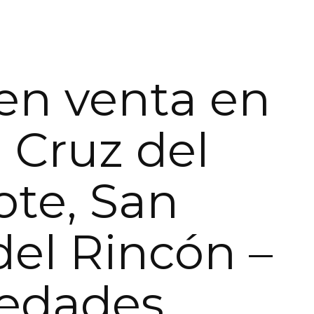
en venta en
 Cruz del
ote, San
del Rincón –
iedades