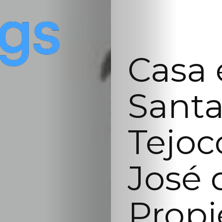
Casa 
Santa
Tejoc
José 
Prop