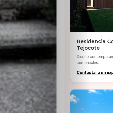
Residencia C
Tejocote
Diseño contemporáne
comerciales.
Contactar a un ex