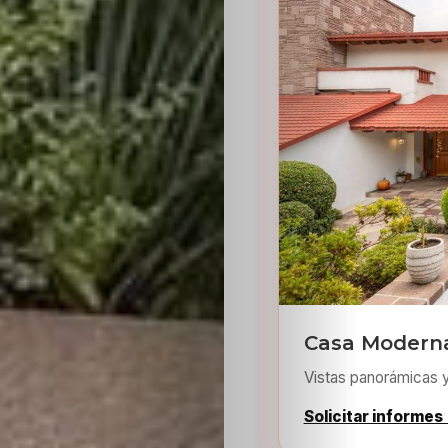
Inicio
Casting
Bershka
Casting
Casa Moderna
SHEIN
Vistas panorámicas 
Solicitar informes
Casting