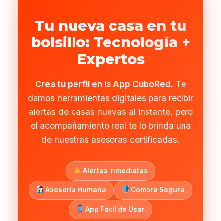
Tu nueva casa en tu
bolsillo: Tecnología +
Expertos
Crea tu perfil en la App CuboRed.
Te
damos herramientas digitales para recibir
alertas de casas nuevas al instante, pero
el acompañamiento real te lo brinda una
de nuestras asesoras certificadas.
Alertas Inmediatas
Asesoría Humana
Compra Segura
App Fácil de Usar