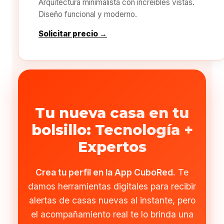
Arquitectura minimalista con increíbles vistas.
Diseño funcional y moderno.
Solicitar precio →
Tu nueva casa en tu
bolsillo: Tecnología +
Expertos
Crea tu perfil en la App CuboRed.
Te
damos herramientas digitales para recibir
alertas de casas nuevas al instante, pero
el acompañamiento real te lo brinda una