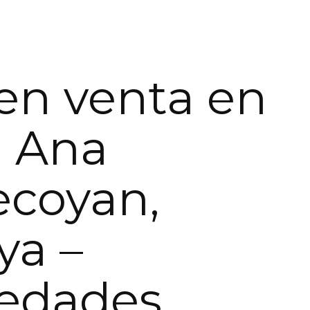
en venta en
a Ana
ecoyan,
ya –
iedades