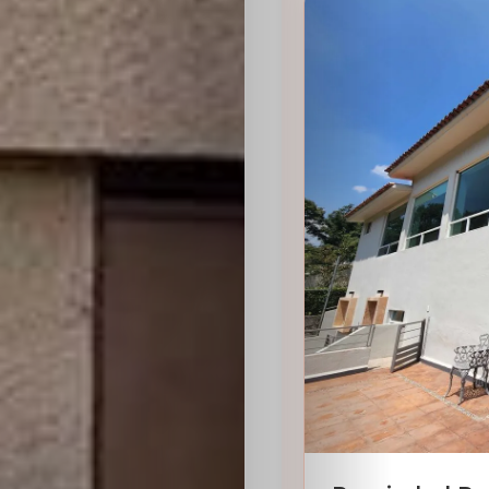
Sabritas
Casting
HolliKids
Contacto
Search