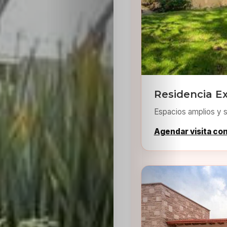
Residencia E
Espacios amplios y s
Agendar visita co