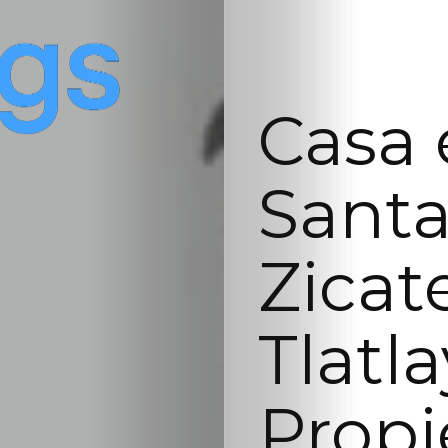
Casa 
Sant
Zicat
Tlatla
Prop