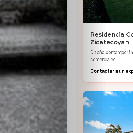
Residencia C
Zicatecoyan
Diseño contemporáne
comerciales.
Contactar a un ex