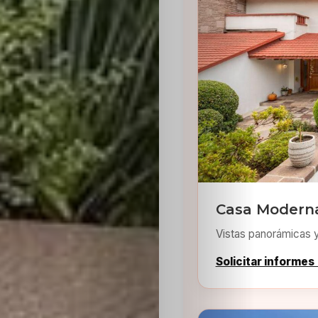
Inicio
Casting
Bershka
Casa Moderna
Casting
Vistas panorámicas 
SHEIN
Solicitar informes
Casting