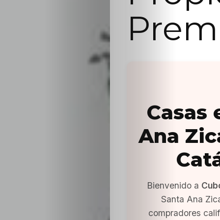
Prem
Casas 
Ana Zic
Cat
Bienvenido a
Cub
Santa Ana Zic
compradores cali