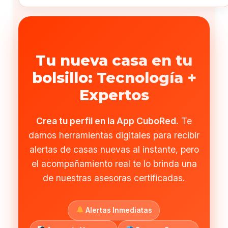
Tu nueva casa en tu
bolsillo: Tecnología +
Expertos
Crea tu perfil en la App CuboRed.
Te
damos herramientas digitales para recibir
alertas de casas nuevas al instante, pero
el acompañamiento real te lo brinda una
de nuestras asesoras certificadas.
Alertas Inmediatas