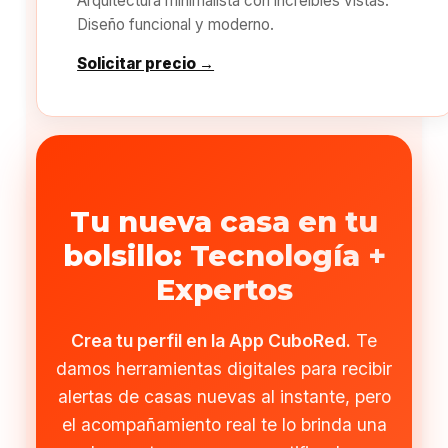
Arquitectura minimalista con increíbles vistas.
Diseño funcional y moderno.
Solicitar precio →
Tu nueva casa en tu
bolsillo: Tecnología +
Expertos
Crea tu perfil en la App CuboRed.
Te
damos herramientas digitales para recibir
alertas de casas nuevas al instante, pero
el acompañamiento real te lo brinda una