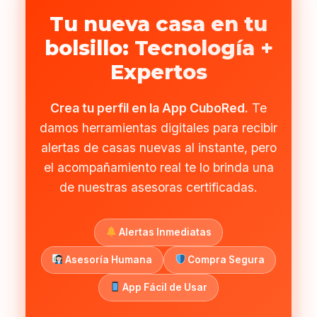
Tu nueva casa en tu
bolsillo: Tecnología +
Expertos
Crea tu perfil en la App CuboRed.
Te
damos herramientas digitales para recibir
alertas de casas nuevas al instante, pero
el acompañamiento real te lo brinda una
de nuestras asesoras certificadas.
Alertas Inmediatas
Asesoría Humana
Compra Segura
App Fácil de Usar