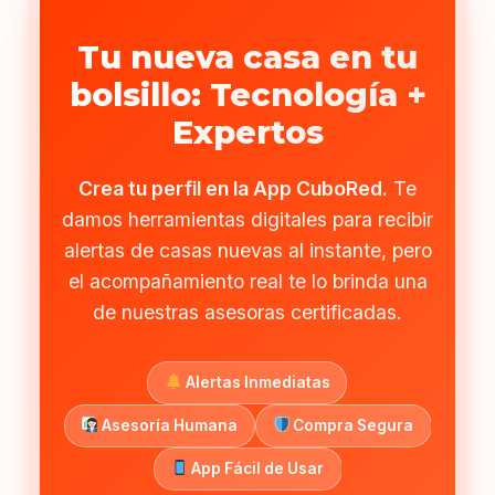
Tu nueva casa en tu
bolsillo: Tecnología +
Expertos
Crea tu perfil en la App CuboRed.
Te
damos herramientas digitales para recibir
alertas de casas nuevas al instante, pero
el acompañamiento real te lo brinda una
de nuestras asesoras certificadas.
Alertas Inmediatas
Asesoría Humana
Compra Segura
App Fácil de Usar