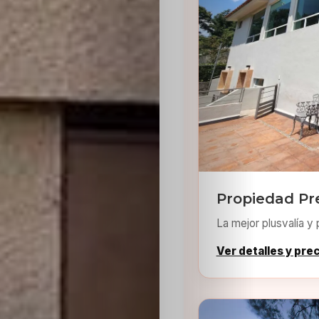
Sabritas
Casting
HolliKids
Contacto
Search
Propiedad P
La mejor plusvalía y 
Ver detalles y pre