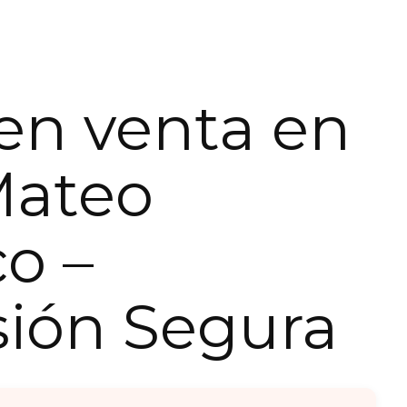
en venta en
Mateo
o –
sión Segura