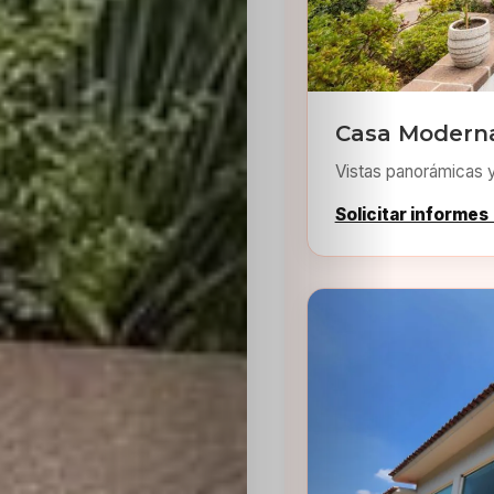
Casa Modern
Vistas panorámicas 
Inicio
Solicitar informes
Casting
Bershka
Casting
SHEIN
Casting