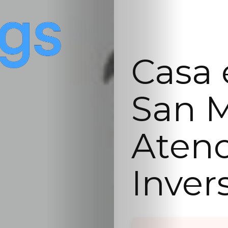
Casa 
San 
Atenc
Inver