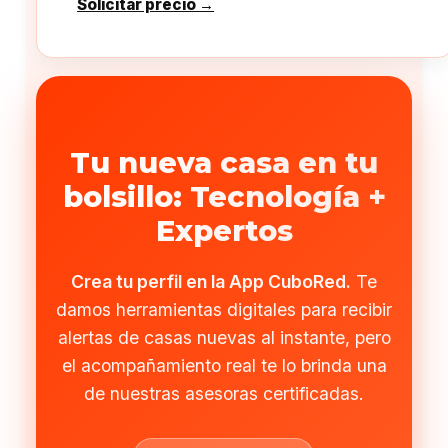
Solicitar precio →
Tu nueva casa en tu
bolsillo: Tecnología +
Expertos
Crea tu perfil en la App CuboRed.
Te
damos herramientas digitales para recibir
alertas de casas nuevas al instante, pero
el acompañamiento real te lo brinda una
de nuestras asesoras certificadas.