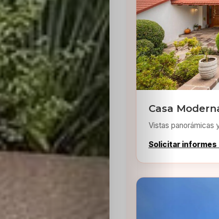
Inicio
Casting
Casa Moderna
Vistas panorámicas 
Bershka
Solicitar informes
Casting
SHEIN
Casting