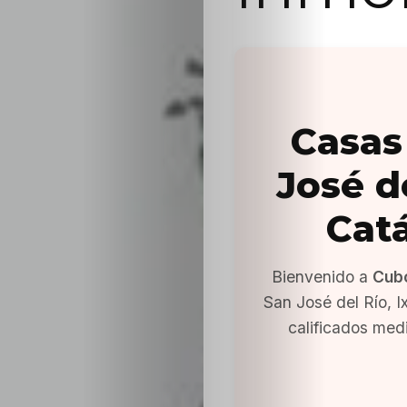
Casas
José de
Cat
Bienvenido a
Cub
San José del Río, 
calificados med