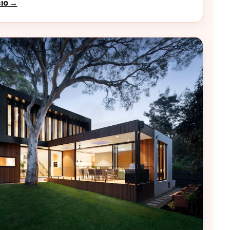
cio →