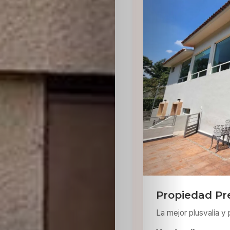
Sabritas
Casting
HolliKids
Contacto
Search
Propiedad Pr
La mejor plusvalía y 