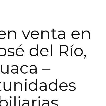
en venta en
osé del Río,
huaca –
tunidades
iliarias