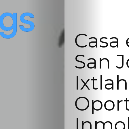
Casa 
San J
Ixtla
Opor
Inmob