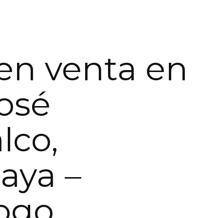
en venta en
osé
lco,
aya –
ogo