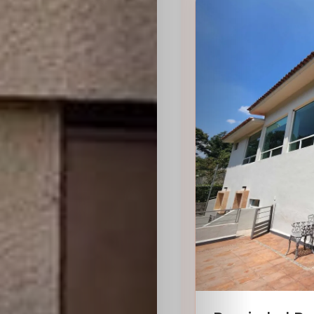
Sabritas
Casting
HolliKids
Contacto
Search