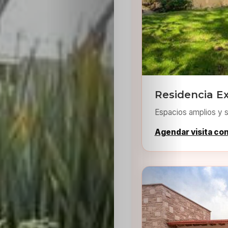
Residencia E
Espacios amplios y s
Agendar visita co