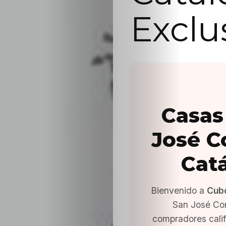
Exclu
Casas
José C
Cat
Bienvenido a
Cub
San José Co
compradores cali