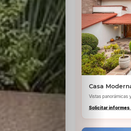
Inicio
Casting
Bershka
Casa Moderna
Casting
Vistas panorámicas 
SHEIN
Solicitar informes
Casting