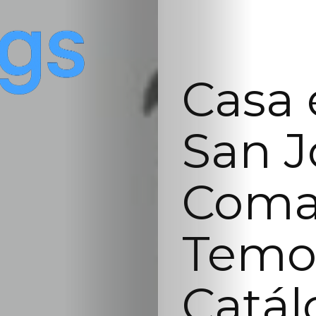
Casa 
San J
Coma
Temo
Catál