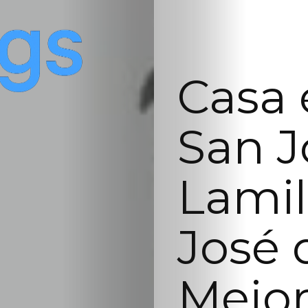
Casa 
San J
Lamil
José 
Mejor