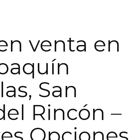
en venta en
oaquín
las, San
del Rincón –
es Opciones