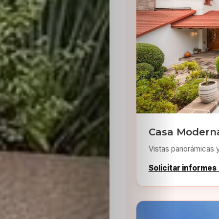
Inicio
Casting
Bershka
Casa Moderna
Vistas panorámicas 
Casting
Solicitar informes
SHEIN
Casting