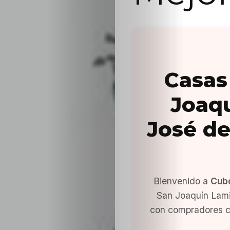
Casas
Joaqu
José de
Bienvenido a
Cub
San Joaquín Lami
con compradores c