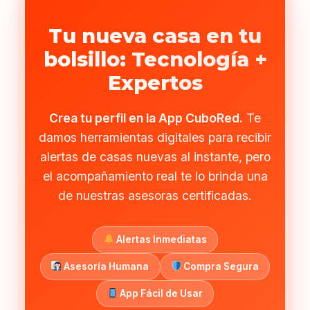
Tu nueva casa en tu
bolsillo: Tecnología +
Expertos
Crea tu perfil en la App CuboRed.
Te
damos herramientas digitales para recibir
alertas de casas nuevas al instante, pero
el acompañamiento real te lo brinda una
de nuestras asesoras certificadas.
Alertas Inmediatas
Asesoría Humana
Compra Segura
App Fácil de Usar