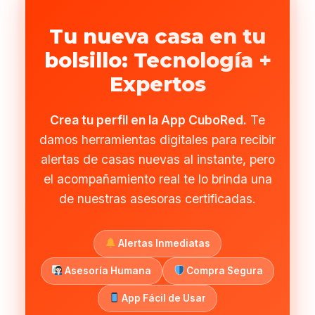
Tu nueva casa en tu
bolsillo: Tecnología +
Expertos
Crea tu perfil en la App CuboRed.
Te
damos herramientas digitales para recibir
alertas de casas nuevas al instante, pero
el acompañamiento real te lo brinda una
de nuestras asesoras certificadas.
Alertas Inmediatas
Asesoría Humana
Compra Segura
App Fácil de Usar