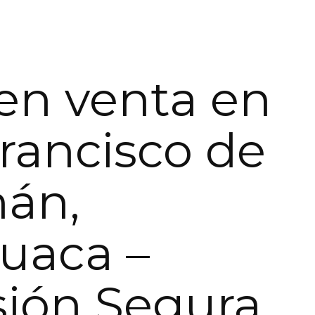
en venta en
rancisco de
án,
huaca –
sión Segura