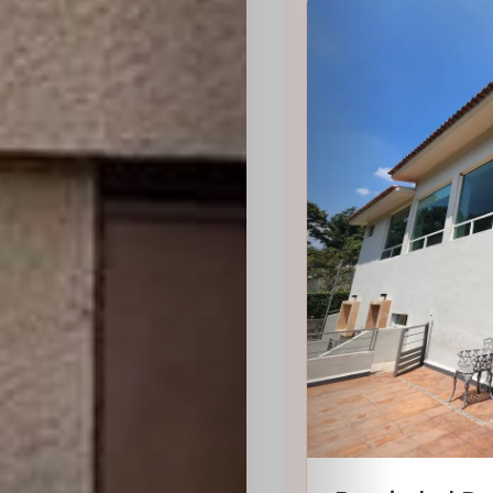
Sabritas
Casting
HolliKids
Contacto
Search