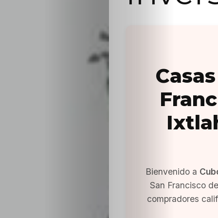
Casas
Franc
Ixtl
Bienvenido a
Cub
San Francisco de
compradores cali