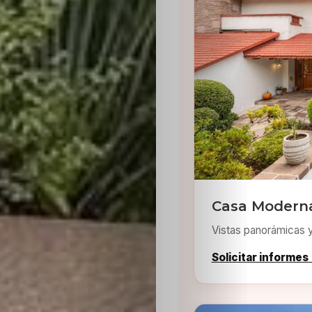
Inicio
Casting
Bershka
Casa Moderna
Casting
Vistas panorámicas 
SHEIN
Solicitar informes
Casting