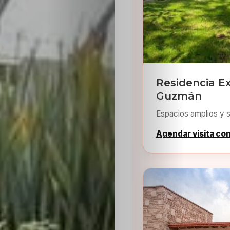
Residencia Ex
Guzmán
Espacios amplios y s
Agendar visita co