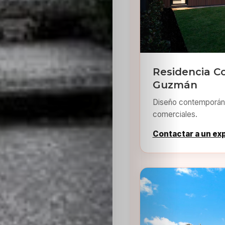
Residencia C
Guzmán
Diseño contemporáne
comerciales.
Contactar a un ex