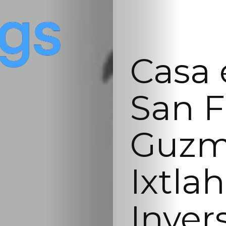
Casa 
San F
Guzm
Ixtla
Inver