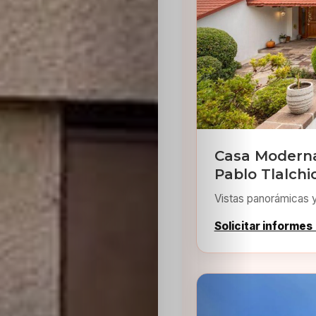
Sabritas
Casting
HolliKids
Contacto
Casa Moderna
Pablo Tlalchi
Search
Vistas panorámicas 
Solicitar informes