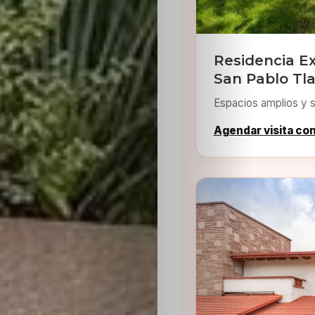
Residencia Ex
San Pablo Tla
Espacios amplios y s
Inicio
Agendar visita co
Casting
Bershka
Casting
SHEIN
Casting