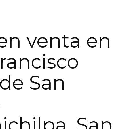
en venta en
rancisco
 de San
o
hichilpa, San