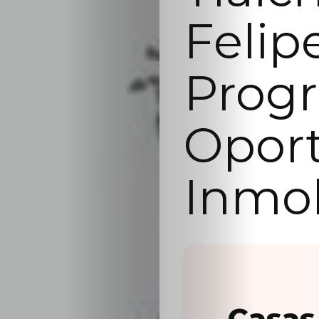
Felip
Progr
Opor
Inmob
Casas