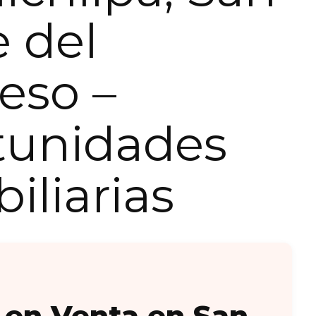
e del
eso –
tunidades
iliarias
 en Venta en San