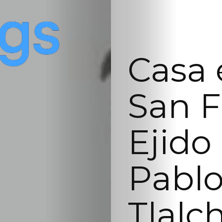
Casa 
San F
Ejido
Pabl
Tlalc