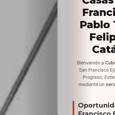
Franc
Pablo 
Feli
Cat
Bienvenido a
Cub
San Francisco Eji
Progreso, Esta
mediante un
serv
Oportunid
Francisco 