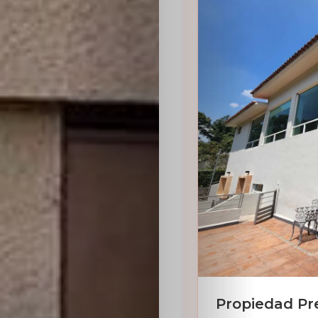
Sabritas
Casting
HolliKids
Contacto
Search
Propiedad Pr