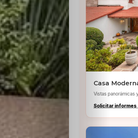
Inicio
Casting
Bershka
Casa Moderna
Vistas panorámicas 
Casting
Solicitar informes
SHEIN
Casting