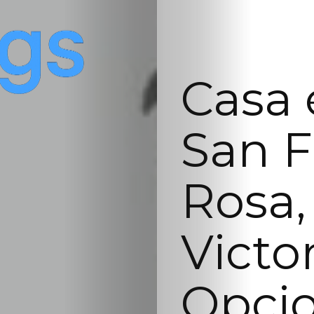
Casa 
San F
Rosa, 
Victo
Opci