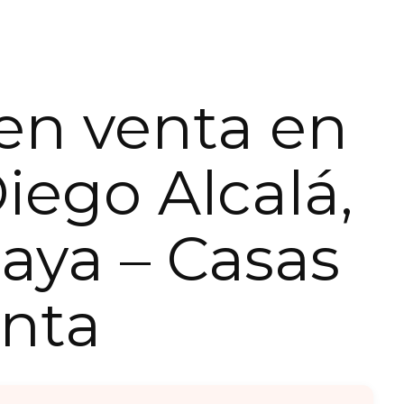
en venta en
iego Alcalá,
ya – Casas
nta