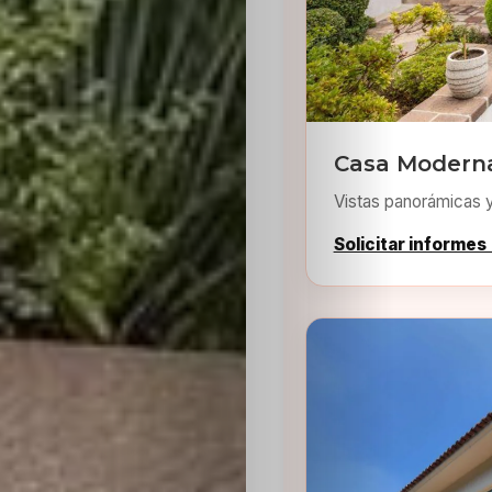
Casa Moderna
Inicio
Vistas panorámicas 
Casting
Solicitar informes
Bershka
Casting
SHEIN
Casting