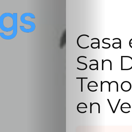
Casa 
San D
Temoa
en Ve