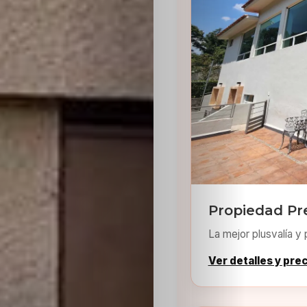
Sabritas
Casting
HolliKids
Contacto
Search
Propiedad Pr
La mejor plusvalía y 
Ver detalles y pre