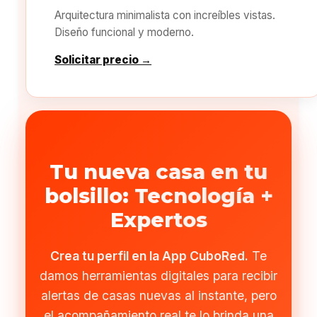
Arquitectura minimalista con increíbles vistas.
Diseño funcional y moderno.
Solicitar precio →
Tu nueva casa en tu
bolsillo: Tecnología +
Expertos
Crea tu perfil en la App CuboRed.
Te
damos herramientas digitales para recibir
alertas de casas nuevas al instante, pero
el acompañamiento real te lo brinda una